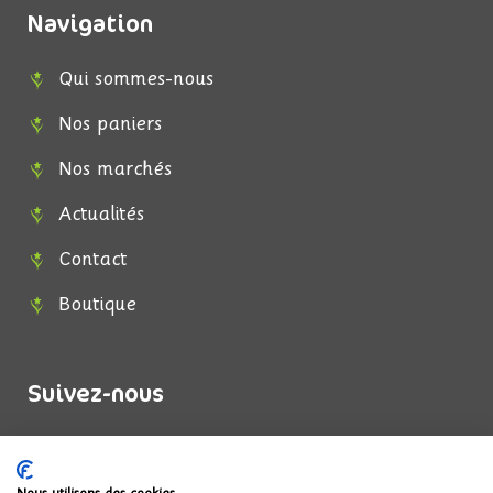
Navigation
Qui sommes-nous
Nos paniers
Nos marchés
Actualités
Contact
Boutique
Suivez-nous
F
I
a
n
c
s