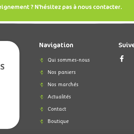
eignement ? N'hésitez pas à nous contacter.
Navigation
Suiv
F
Qui sommes-nous
a
c
Nos paniers
e
b
Nos marchés
o
Actualités
o
k
Contact
-
f
Boutique