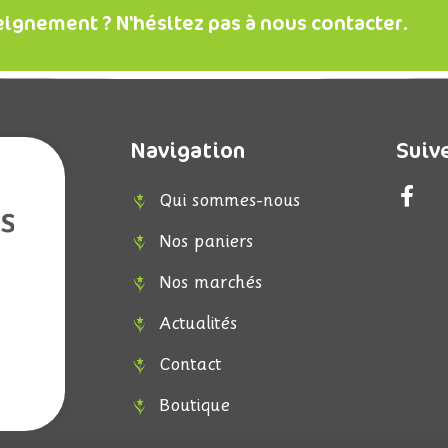
eignement ? N'hésitez pas à nous contacter.
Navigation
Suiv
F
Qui sommes-nous
a
c
Nos paniers
e
b
Nos marchés
o
Actualités
o
k
Contact
-
f
Boutique