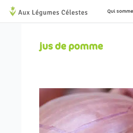
Aller
Qui somme
au
contenu
jus de pomme
Recette
:
Échalotes
confites
au