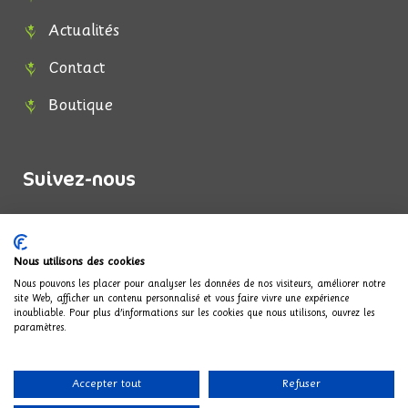
Actualités
Contact
Boutique
Suivez-nous
F
I
a
n
c
s
Nous utilisons des cookies
e
t
Nous pouvons les placer pour analyser les données de nos visiteurs, améliorer notre
b
a
site Web, afficher un contenu personnalisé et vous faire vivre une expérience
inoubliable. Pour plus d'informations sur les cookies que nous utilisons, ouvrez les
o
g
Mentions légales
Politique de confidentialité
paramètres.
o
r
k
a
Conditions générales de vente
-
m
Accepter tout
Refuser
f